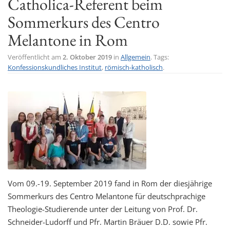
Catholica-Referent beim
t
Sommerkurs des Centro
i
Melantone in Rom
o
n
Veröffentlicht am
2. Oktober 2019
in
Allgemein
. Tags:
Konfessionskundliches Institut
,
römisch-katholisch
.
Vom 09.-19. September 2019 fand in Rom der diesjährige
Sommerkurs des Centro Melantone für deutschprachige
Theologie-Studierende unter der Leitung von Prof. Dr.
Schneider-Ludorff und Pfr. Martin Bräuer D.D. sowie Pfr.