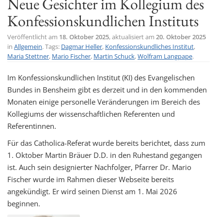
Neue Gesichter im Kollegium des
t
Konfessionskundlichen Instituts
i
o
Veröffentlicht am
18. Oktober 2025
, aktualisiert am
20. Oktober 2025
in
Allgemein
. Tags:
Dagmar Heller
,
Konfessionskundliches Institut
,
n
Maria Stettner
,
Mario Fischer
,
Martin Schuck
,
Wolfram Langpape
.
Im Konfessionskundlichen Institut (KI) des Evangelischen
Bundes in Bensheim gibt es derzeit und in den kommenden
Monaten einige personelle Veränderungen im Bereich des
Kollegiums der wissenschaftlichen Referenten und
Referentinnen.
Für das Catholica-Referat wurde bereits berichtet, dass zum
1. Oktober Martin Bräuer D.D. in den Ruhestand gegangen
ist. Auch sein designierter Nachfolger, Pfarrer Dr. Mario
Fischer wurde im Rahmen dieser Webseite bereits
angekündigt. Er wird seinen Dienst am 1. Mai 2026
beginnen.