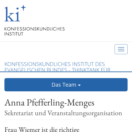
T
o
KONFESSIONSKUNDLICHES INSTITUT DES
g
EVANGELISCHEN BUNDES - THINKTANK FÜR
g
CHRISTLICHE KONFESSIONEN UND ÖKUMENE
l
Das Team
e
n
Anna Pfefferling-Menges
a
v
Sekretariat und Veranstaltungsorganisation
i
g
Frau Wiemer ist die richtige
a