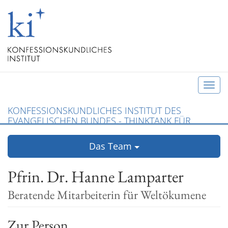
T
o
KONFESSIONSKUNDLICHES INSTITUT DES
g
EVANGELISCHEN BUNDES - THINKTANK FÜR
g
CHRISTLICHE KONFESSIONEN UND ÖKUMENE
l
Das Team
e
n
Pfrin. Dr. Hanne Lamparter
a
v
Beratende Mitarbeiterin für Weltökumene
i
g
Zur Person
a