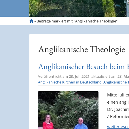
S
»
Beiträge markiert mit "Anglikanische Theologie"
t
a
r
t
Anglikanische Theologie
s
e
i
Anglikanischer Besuch beim 
t
e
Veröffentlicht am
23. Juli 2021
, aktualisiert am
28. Ma
Anglikanische Kirchen in Deutschland
,
Anglikanische 
Mitte Juli
einen angli
Dr. Joachi
/ Reformie
weiterlese