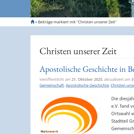
S
»
Beiträge markiert mit "Christen unserer Zeit"
t
a
r
t
Christen unserer Zeit
s
e
i
Apostolische Geschichte in 
t
e
Veröffentlicht am
21. Oktober 2025
, aktualisiert am
3
Gemeinschaft
,
Apostolische Geschichte
,
Christen unse
Die diesjä
e.V. fand 
Ortswahl w
Stadtteil 
Gemeinscha