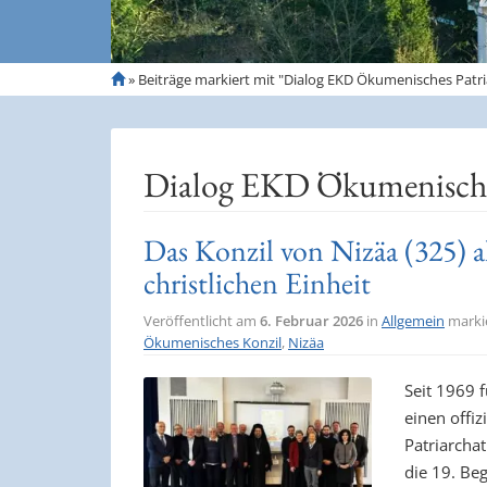
S
»
Beiträge markiert mit "Dialog EKD Ökumenisches Patri
t
a
r
t
Dialog EKD Ökumenisches
s
e
i
Das Konzil von Nizäa (325) a
t
christlichen Einheit
e
Veröffentlicht am
6. Februar 2026
in
Allgemein
marki
Ökumenisches Konzil
,
Nizäa
Seit 1969 f
einen offi
Patriarcha
die 19. Beg