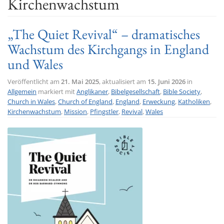
Kirchenwachstum
t
i
„The Quiet Revival“ – dramatisches
o
Wachstum des Kirchgangs in England
n
und Wales
Veröffentlicht am
21. Mai 2025
, aktualisiert am
15. Juni 2026
in
Allgemein
markiert mit
Anglikaner
,
Bibelgesellschaft
,
Bible Society
,
Church in Wales
,
Church of England
,
England
,
Erweckung
,
Katholiken
,
Kirchenwachstum
,
Mission
,
Pfingstler
,
Revival
,
Wales