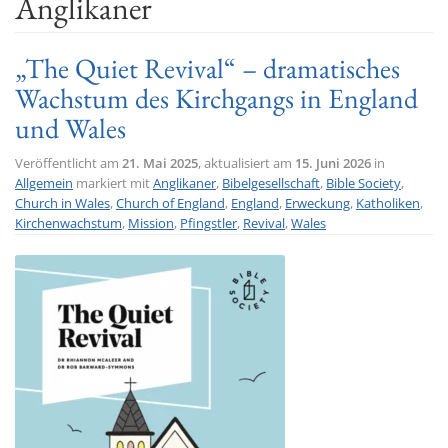
Anglikaner
t
i
„The Quiet Revival“ – dramatisches
o
Wachstum des Kirchgangs in England
n
und Wales
Veröffentlicht am
21. Mai 2025
, aktualisiert am
15. Juni 2026
in
Allgemein
markiert mit
Anglikaner
,
Bibelgesellschaft
,
Bible Society
,
Church in Wales
,
Church of England
,
England
,
Erweckung
,
Katholiken
,
Kirchenwachstum
,
Mission
,
Pfingstler
,
Revival
,
Wales