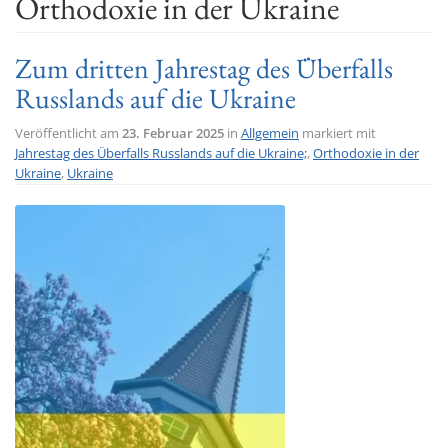
Orthodoxie in der Ukraine
t
i
Zum dritten Jahrestag des Überfalls
o
Russlands auf die Ukraine
n
Veröffentlicht am
23. Februar 2025
in
Allgemein
markiert mit
Jahrestag des Überfalls Russlands auf die Ukraine;
,
Orthodoxie in der
Ukraine
,
Ukraine