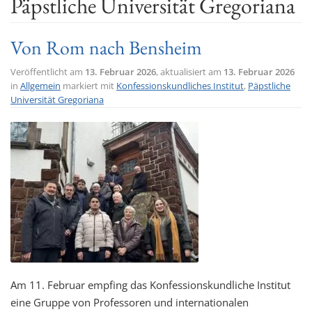
Päpstliche Universität Gregoriana
t
i
Von Rom nach Bensheim
o
n
Veröffentlicht am
13. Februar 2026
, aktualisiert am
13. Februar 2026
in
Allgemein
markiert mit
Konfessionskundliches Institut
,
Päpstliche
Universität Gregoriana
Am 11. Februar empfing das Konfessionskundliche Institut
eine Gruppe von Professoren und internationalen