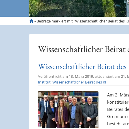
S
»
Beiträge markiert mit "Wissenschaftlicher Beirat des KI
t
a
r
t
Wissenschaftlicher Beirat 
s
e
i
Wissenschaftlicher Beirat des
t
e
Veröffentlicht am
13. März 2019
, aktualisiert am
21. 
Institut
,
Wissenschaftlicher Beirat des KI
Am 2. März
konstituie
Beirates de
Gremium di
besteht au