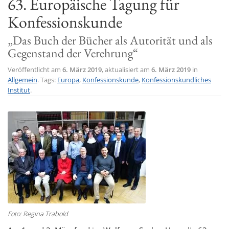
63. Europäische Tagung für
t
Konfessionskunde
i
„Das Buch der Bücher als Autorität und als
o
Gegenstand der Verehrung“
n
Veröffentlicht am
6. März 2019
, aktualisiert am
6. März 2019
in
Allgemein
. Tags:
Europa
,
Konfessionskunde
,
Konfessionskundliches
Institut
.
Foto: Regina Trabold