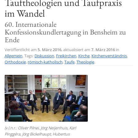
Tauftheologien und Taufpraxis
t
im Wandel
i
60. Internationale
o
Konfessionskundlertagung in Bensheim zu
n
Ende
Veröffentlicht am
5. März 2016
, aktualisiert am
7. März 2016
in
Allgemein
. Tags:
Diskussion
,
Freikirchen
,
Kirche
,
Kirchenverständnis
,
Orthodoxie
,
römisch-katholisch
,
Taufe
,
Theologie
.
(v.l.n.r.: Oliver Pilnei, Jörg Neijenhuis, Karl
Pinggéra, Jörg Bickelhaupt, Hubertus