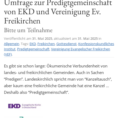
Umfrage zur Predigtgemeinschaft
t
von EKD und Vereinigung Ev.
i
Freikirchen
o
n
Bitte um Teilnahme
Veröffentlicht am
31. Mai 2025
, aktualisiert am
31. Mai 2025
in
Allgemein
. Tags:
EKD
,
Freikirchen
,
Gottesdienst
,
Konfessionskundliches
Institut
,
Predigtgemeinschaft
,
Vereinigung Evangelischer Freikirchen
(VEF)
.
Es gibt sie schon lange: Ökumenische Verbundenheit von
landes- und freikirchlichen Gemeinden. Auch in Sachen
“Predigen”. Landeskirchlich spricht man von “Kanzeltausch”,
aber kaum eine freikirchliche Gemeinde hat eine Kanzel …
Deshalb also “Predigtgemeinschaft”.