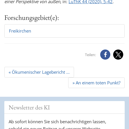
einer Perspektive von außen
, in:
LuThK 44 (2020), 5-42
.
Forschungsgebiet(e):
Freikirchen
Teilen:
Beitrags
« Ökumenischer Lagebericht ...
Navigation
» An einem toten Punkt?
Newsletter des KI
Ab sofort können Sie sich benachrichtigen lassen,
sobald ein neuer Beitrag auf unserer Webseite