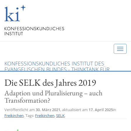
T
o
KONFESSIONSKUNDLICHES INSTITUT DES
g
EVANGELISCHEN BUNDES - THINKTANK FÜR
g
CHRISTLICHE KONFESSIONEN UND ÖKUMENE
Die SELK des Jahres 2019
l
e
Adaption und Pluralisierung – auch
n
Transformation?
a
v
Veröffentlicht am
30. März 2021
, aktualisiert am
17. April 2025
in
Freikirchen
. Tags:
Freikirchen
,
SELK
.
i
g
a