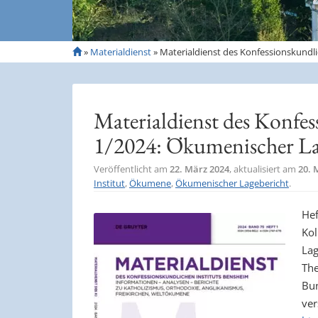
S
»
Materialdienst
»
Materialdienst des Konfessionskundli
t
a
r
t
Materialdienst des Konfes
s
e
1/2024: Ökumenischer La
i
t
Veröffentlicht am
22. März 2024
, aktualisiert am
20. 
e
Institut
,
Ökumene
,
Ökumenischer Lagebericht
.
Hef
Kol
Lag
The
Bun
ver