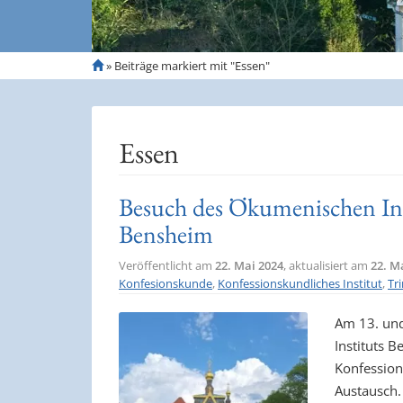
S
»
Beiträge markiert mit "Essen"
t
a
r
t
Essen
s
e
i
Besuch des Ökumenischen Inst
t
Bensheim
e
Veröffentlicht am
22. Mai 2024
, aktualisiert am
22. M
Konfesionskunde
,
Konfessionskundliches Institut
,
Tr
Am 13. und
Instituts B
Konfession
Austausch.