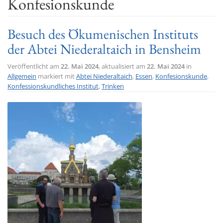
Konfesionskunde
t
i
Besuch des Ökumenischen Instituts
o
der Abtei Niederaltaich in Bensheim
n
Veröffentlicht am
22. Mai 2024
, aktualisiert am
22. Mai 2024
in
Allgemein
markiert mit
Abtei Niederaltaich
,
Essen
,
Konfesionskunde
,
Konfessionskundliches Institut
,
Trinken