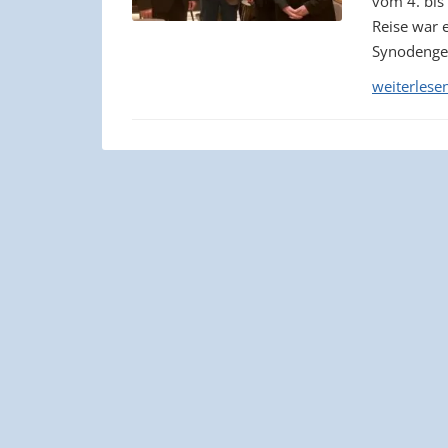
vom 4. bis
Reise war 
Synodenge
weiterlese