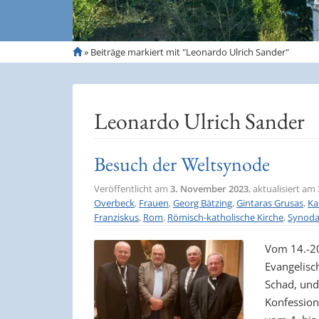
S
»
Beiträge markiert mit "Leonardo Ulrich Sander"
t
a
r
t
Leonardo Ulrich Sander
s
e
i
Besuch der Weltsynode
t
e
Veröffentlicht am
3. November 2023
, aktualisiert am
Overbeck
,
Frauen
,
Georg Bätzing
,
Gintaras Grusas
,
Ka
Franziskus
,
Rom
,
Römisch-katholische Kirche
,
Synoda
Vom 14.-20
Evangelisch
Schad, und
Konfession