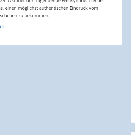
 29. Oktober dort tagendende Weltsynode. Ziel der
es, einen möglichst authentischen Eindruck vom
schehen zu bekommen.
n »