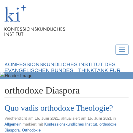
T
o
KONFESSIONSKUNDLICHES INSTITUT DES
g
EVANGELISCHEN BUNDES - THINKTANK FÜR
g
CHRISTLICHE KONFESSIONEN UND ÖKUMENE
l
orthodoxe Diaspora
e
n
a
Quo vadis orthodoxe Theologie?
v
i
Veröffentlicht am
16. Juni 2021
, aktualisiert am
16. Juni 2021
in
Allgemein
markiert mit
Konfessionskundliches Institut
,
orthodoxe
g
Diaspora
,
Orthodoxie
a