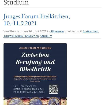
Studium
t
i
Junges Forum Freikirchen,
o
10.-11.9.2021
n
Veröffentlicht am
26. Juni 2021
in
Allgemein
markiert mit
Freikirchen
,
Junges Forum Freikirchen
,
Studium