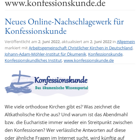
www.konfessionskunde.de
t
i
Neues Online-Nachschlagewerk für
o
Konfessionskunde
n
Veröffentlicht am
2. Juni 2022
, aktualisiert am
2. Juni 2022
in
Allgemein
markiert mit
Arbeitsgemeinschaft Christlicher Kirchen in Deutschland
,
Johann-Adam-Möhler-Institut für Ökumenik
,
Konfessionskunde
,
Konfessionskundliches Institut
,
www.konfessionskunde.de
Wie viele orthodoxe Kirchen gibt es? Was zeichnet die
Altkatholische Kirche aus? Und warum ist das Abendmahl
bzw. die Eucharistie immer wieder ein Streitpunkt zwischen
den Konfessionen? Wer verlässliche Antworten auf diese
oder ähnliche Fragen im Internet sucht, wird künftig auf