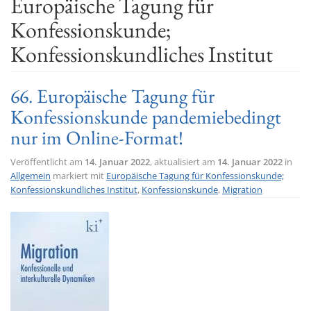
Europäische Tagung für
t
Konfessionskunde;
i
Konfessionskundliches Institut
o
n
66. Europäische Tagung für
Konfessionskunde pandemiebedingt
nur im Online-Format!
Veröffentlicht am
14. Januar 2022
, aktualisiert am
14. Januar 2022
in
Allgemein
markiert mit
Europäische Tagung für Konfessionskunde;
Konfessionskundliches Institut
,
Konfessionskunde
,
Migration