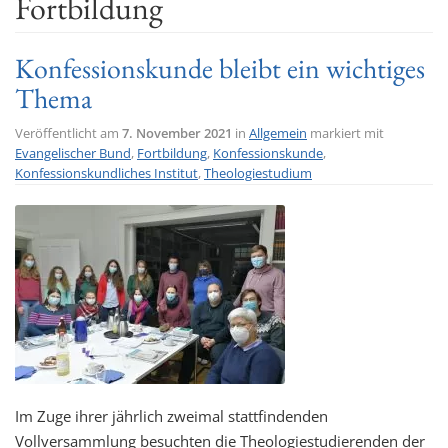
Fortbildung
t
i
Konfessionskunde bleibt ein wichtiges
o
Thema
n
Veröffentlicht am
7. November 2021
in
Allgemein
markiert mit
Evangelischer Bund
,
Fortbildung
,
Konfessionskunde
,
Konfessionskundliches Institut
,
Theologiestudium
Im Zuge ihrer jährlich zweimal stattfindenden
Vollversammlung besuchten die Theologiestudierenden der