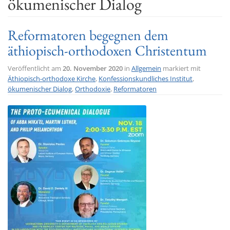
ökumenischer Dialog
t
i
Reformatoren begegnen dem
o
äthiopisch-orthodoxen Christentum
n
Veröffentlicht am
20. November 2020
in
Allgemein
markiert mit
Äthiopisch-orthodoxe Kirche
,
Konfessionskundliches Institut
,
ökumenischer Dialog
,
Orthodoxie
,
Reformatoren