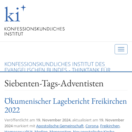
T
o
KONFESSIONSKUNDLICHES INSTITUT DES
g
EVANGELISCHEN BUNDES - THINKTANK FÜR
g
CHRISTLICHE KONFESSIONEN UND ÖKUMENE
Siebenten-Tags-Adventisten
l
e
n
Ökumenischer Lagebericht Freikirchen
a
2022
v
i
Veröffentlicht am
19. November 2024
, aktualisiert am
19. November
g
2024
markiert mit
Apostolische Gemeinschaft
,
Corona
,
Freikirchen
,
a
Homosexualität
,
Medien
,
Mennoniten
,
Neuapostolische Kirche
,