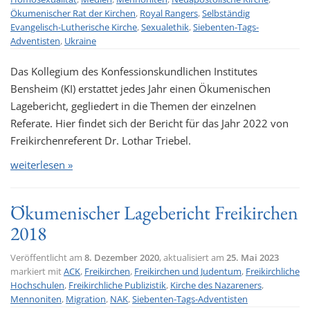
Ökumenischer Rat der Kirchen
,
Royal Rangers
,
Selbständig
t
Evangelisch-Lutherische Kirche
,
Sexualethik
,
Siebenten-Tags-
i
Adventisten
,
Ukraine
o
n
Das Kollegium des Konfessionskundlichen Institutes
Bensheim (KI) erstattet jedes Jahr einen Ökumenischen
Lagebericht, gegliedert in die Themen der einzelnen
Referate. Hier findet sich der Bericht für das Jahr 2022 von
Freikirchenreferent Dr. Lothar Triebel.
weiterlesen »
Ökumenischer Lagebericht Freikirchen
2018
Veröffentlicht am
8. Dezember 2020
, aktualisiert am
25. Mai 2023
markiert mit
ACK
,
Freikirchen
,
Freikirchen und Judentum
,
Freikirchliche
Hochschulen
,
Freikirchliche Publizistik
,
Kirche des Nazareners
,
Mennoniten
,
Migration
,
NAK
,
Siebenten-Tags-Adventisten