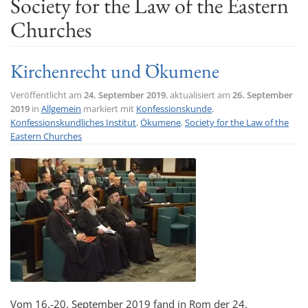
Society for the Law of the Eastern
t
Churches
i
o
Kirchenrecht und Ökumene
n
Veröffentlicht am
24. September 2019
, aktualisiert am
26. September
2019
in
Allgemein
markiert mit
Konfessionskunde
,
Konfessionskundliches Institut
,
Ökumene
,
Society for the Law of the
Eastern Churches
Vom 16.-20. September 2019 fand in Rom der 24.