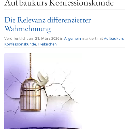
Aufbaukurs Konfessionskunde
t
i
Die Relevanz differenzierter
o
Wahrnehmung
n
Veröffentlicht am
21. März 2026
in
Allgemein
markiert mit
Aufbaukurs
Konfessionskunde
,
Freikirchen