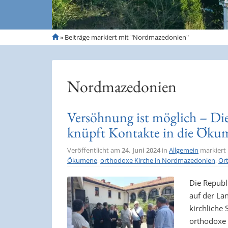
S
»
Beiträge markiert mit "Nordmazedonien"
t
a
r
t
Nordmazedonien
s
e
i
Versöhnung ist möglich – D
t
knüpft Kontakte in die Öku
e
Veröffentlicht am
24. Juni 2024
in
Allgemein
markiert
Ökumene
,
orthodoxe Kirche in Nordmazedonien
,
Or
Die Republ
auf der Lan
kirchliche 
orthodoxe 