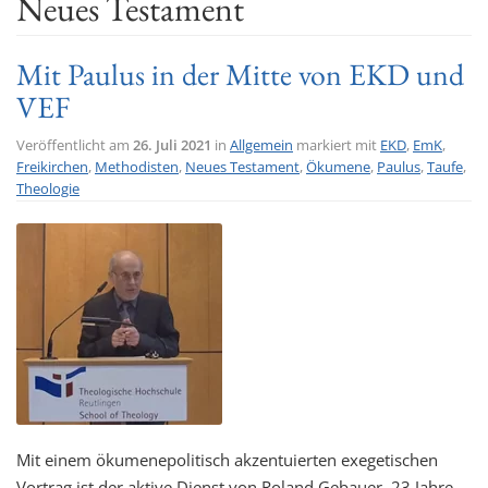
Neues Testament
t
i
Mit Paulus in der Mitte von EKD und
o
VEF
n
Veröffentlicht am
26. Juli 2021
in
Allgemein
markiert mit
EKD
,
EmK
,
Freikirchen
,
Methodisten
,
Neues Testament
,
Ökumene
,
Paulus
,
Taufe
,
Theologie
Mit einem ökumenepolitisch akzentuierten exegetischen
Vortrag ist der aktive Dienst von Roland Gebauer, 23 Jahre