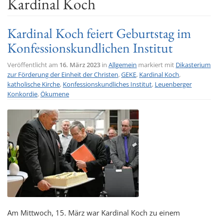
Kardinal Koch
t
i
Kardinal Koch feiert Geburtstag im
o
Konfessionskundlichen Institut
n
Veröffentlicht am
16. März 2023
in
Allgemein
markiert mit
Dikasterium
zur Förderung der Einheit der Christen
,
GEKE
,
Kardinal Koch
,
katholische Kirche
,
Konfessionskundliches Institut
,
Leuenberger
Konkordie
,
Ökumene
Am Mittwoch, 15. März war Kardinal Koch zu einem