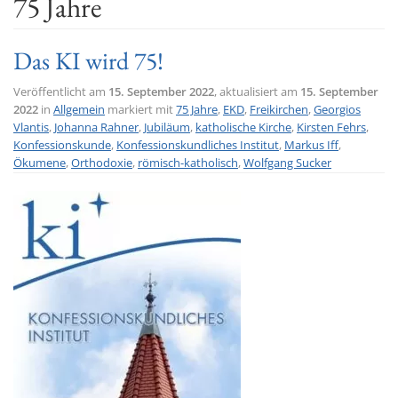
75 Jahre
t
i
Das KI wird 75!
o
n
Veröffentlicht am
15. September 2022
, aktualisiert am
15. September
2022
in
Allgemein
markiert mit
75 Jahre
,
EKD
,
Freikirchen
,
Georgios
Vlantis
,
Johanna Rahner
,
Jubiläum
,
katholische Kirche
,
Kirsten Fehrs
,
Konfessionskunde
,
Konfessionskundliches Institut
,
Markus Iff
,
Ökumene
,
Orthodoxie
,
römisch-katholisch
,
Wolfgang Sucker