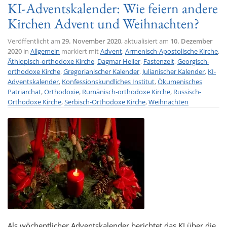
KI-Adventskalender: Wie feiern andere
Kirchen Advent und Weihnachten?
Veröffentlicht am
29. November 2020
, aktualisiert am
10. Dezember
2020
in
Allgemein
markiert mit
Advent
,
Armenisch-Apostolische Kirche
,
Äthiopisch-orthodoxe Kirche
,
Dagmar Heller
,
Fastenzeit
,
Georgisch-
orthodoxe Kirche
,
Gregorianischer Kalender
,
Julianischer Kalender
,
KI-
Adventskalender
,
Konfessionskundliches Institut
,
Ökumenisches
Patriarchat
,
Orthodoxie
,
Rumänisch-orthodoxe Kirche
,
Russisch-
Orthodoxe Kirche
,
Serbisch-Orthodoxe Kirche
,
Weihnachten
Als wöchentlicher Adventskalender berichtet das KI über die