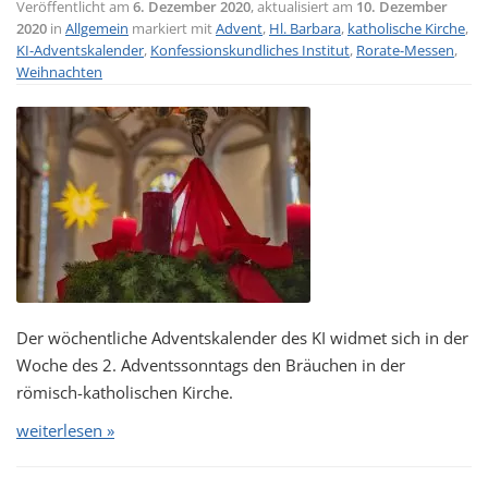
Veröffentlicht am
6. Dezember 2020
, aktualisiert am
10. Dezember
2020
in
Allgemein
markiert mit
Advent
,
Hl. Barbara
,
katholische Kirche
,
KI-Adventskalender
,
Konfessionskundliches Institut
,
Rorate-Messen
,
Weihnachten
Der wöchentliche Adventskalender des KI widmet sich in der
Woche des 2. Adventssonntags den Bräuchen in der
römisch-katholischen Kirche.
weiterlesen »