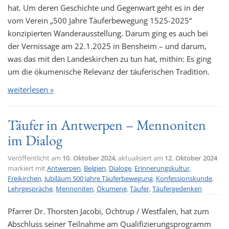
hat. Um deren Geschichte und Gegenwart geht es in der
vom Verein „500 Jahre Täuferbewegung 1525-2025“
konzipierten Wanderausstellung. Darum ging es auch bei
der Vernissage am 22.1.2025 in Bensheim – und darum,
was das mit den Landeskirchen zu tun hat, mithin: Es ging
um die ökumenische Relevanz der täuferischen Tradition.
weiterlesen »
Täufer in Antwerpen – Mennoniten
im Dialog
Veröffentlicht am
10. Oktober 2024
, aktualisiert am
12. Oktober 2024
markiert mit
Antwerpen
,
Belgien
,
Dialoge
,
Erinnerungskultur
,
Freikirchen
,
Jubiläum 500 Jahre Täuferbewegung
,
Konfessionskunde
,
Lehrgespräche
,
Mennoniten
,
Ökumene
,
Täufer
,
Täufergedenken
Pfarrer Dr. Thorsten Jacobi, Ochtrup / Westfalen, hat zum
Abschluss seiner Teilnahme am Qualifizierungsprogramm