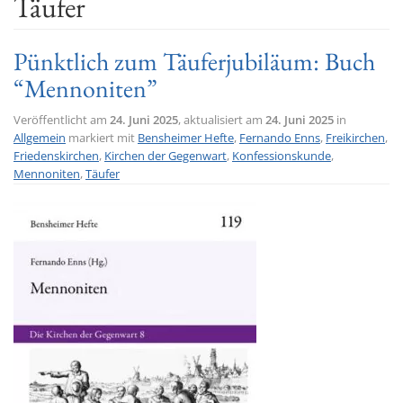
Täufer
t
i
Pünktlich zum Täuferjubiläum: Buch
o
“Mennoniten”
n
Veröffentlicht am
24. Juni 2025
, aktualisiert am
24. Juni 2025
in
Allgemein
markiert mit
Bensheimer Hefte
,
Fernando Enns
,
Freikirchen
,
Friedenskirchen
,
Kirchen der Gegenwart
,
Konfessionskunde
,
Mennoniten
,
Täufer