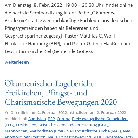
Am Dienstag, 8. Febr. 2022, 19.00 – 20.30 Uhr, findet online
die nächste Seminarsitzung in der Reihe „Ökumene-
Akademie“ statt. Zwei hochkarätige Fachleute aus deutschen
Pfingstgemeinden haben als Referenten und
Gesprächspartner zugesagt: Pastor Matthias C. Wolff,
Elimkirche Hamburg (BFP), und Pastor Gideon Häußermann,
Leuchtturmkirche Kiel (Gemeinde Gottes).
weiterlesen »
Ökumenischer Lagebericht
Freikirchen, Pfingst- und
Charismatische Bewegungen 2020
Veröffentlicht am
2. Februar 2022
, aktualisiert am
2. Februar 2022
markiert mit
Baptisten
,
BFP
,
Corona
,
Freie evangelische Gemeinden
(FeG)
,
Freikirchen
,
Geistliche Gemeindeerneuerung (GGE)
,
Mennoniten
,
Methodisten (EmK)
,
Neuapostolische Kirche (NAK)
,
New
Apostolic Reformation (NAR)
,
Pfingstbewegung
,
SELK
,
Siebenten-Tags-