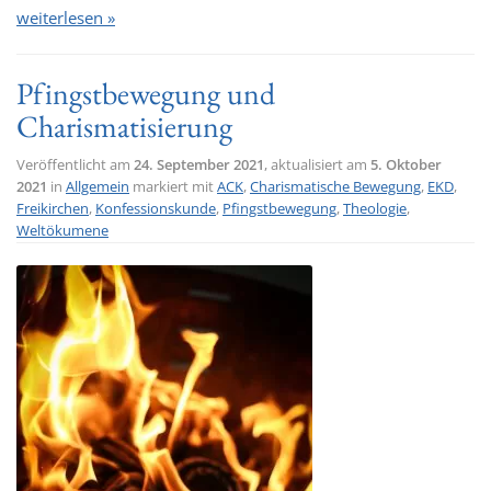
weiterlesen »
Pfingstbewegung und
Charismatisierung
Veröffentlicht am
24. September 2021
, aktualisiert am
5. Oktober
2021
in
Allgemein
markiert mit
ACK
,
Charismatische Bewegung
,
EKD
,
Freikirchen
,
Konfessionskunde
,
Pfingstbewegung
,
Theologie
,
Weltökumene