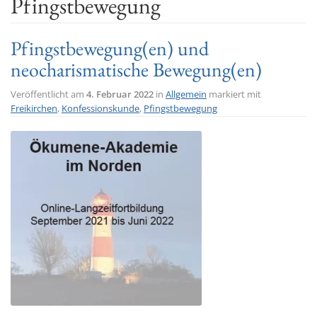
Pfingstbewegung
t
i
Pfingstbewegung(en) und
o
neocharismatische Bewegung(en)
n
Veröffentlicht am
4. Februar 2022
in
Allgemein
markiert mit
Freikirchen
,
Konfessionskunde
,
Pfingstbewegung