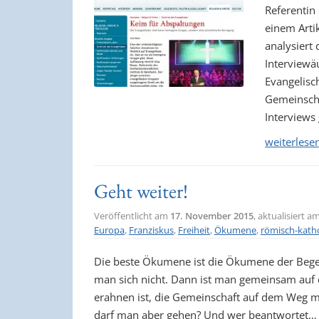
Referentin
einem Artik
analysiert
Interviewä
Evangelisc
Gemeinscha
Interviews
weiterlese
Geht weiter!
Veröffentlicht am
17. November 2015
, aktualisiert a
Europa
,
Franziskus
,
Freiheit
,
Ökumene
,
römisch-katho
Die beste Ökumene ist die Ökumene der Begeg
man sich nicht. Dann ist man gemeinsam auf 
erahnen ist, die Gemeinschaft auf dem Weg ma
darf man aber gehen? Und wer beantwortet…