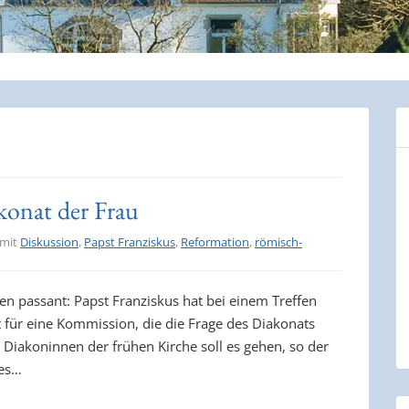
konat der Frau
 mit
Diskussion
,
Papst Franziskus
,
Reformation
,
römisch-
n passant: Papst Franziskus hat bei einem Treffen
t für eine Kommission, die die Frage des Diakonats
 Diakoninnen der frühen Kirche soll es gehen, so der
 es…