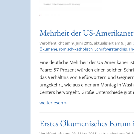
Mehrheit der US-Amerikaner f
Veröffentlicht am
9. Juni 2015
, aktualisiert am
9. Juni
Ökumene
,
römisch-katholisch
,
Schriftverständnis
,
Th
Eine deutliche Mehrheit der US-Amerikaner ist
Paare: 57 Prozent würden einen solchen Schri
das Verhältnis von Befürwortern und Gegnern
umgekehrt, wie aus einer am Montag in Wash
Centers hervorgeht. Große Unterschiede gibt 
weiterlesen »
Erstes Ökumenisches Forum 
Veröffentlicht am
23. März 2015
, aktualisiert am
24. 