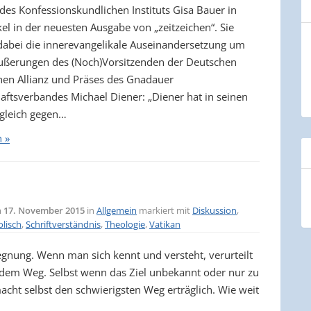
 des Konfessionskundlichen Instituts Gisa Bauer in
el in der neuesten Ausgabe von „zeitzeichen“. Sie
 dabei die innerevangelikale Auseinandersetzung um
ußerungen des (Noch)Vorsitzenden der Deutschen
hen Allianz und Präses des Gnadauer
ftsverbandes Michael Diener: „Diener hat in seinen
 gleich gegen…
n »
m
17. November 2015
in
Allgemein
markiert mit
Diskussion
,
lisch
,
Schriftverständnis
,
Theologie
,
Vatikan
nung. Wenn man sich kennt und versteht, verurteilt
dem Weg. Selbst wenn das Ziel unbekannt oder nur zu
cht selbst den schwierigsten Weg erträglich. Wie weit