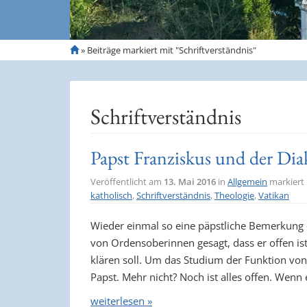
S
»
Beiträge markiert mit "Schriftverständnis"
t
a
r
t
Schriftverständnis
s
e
i
Papst Franziskus und der Dia
t
e
Veröffentlicht am
13. Mai 2016
in
Allgemein
markiert
katholisch
,
Schriftverständnis
,
Theologie
,
Vatikan
Wieder einmal so eine päpstliche Bemerkung e
von Ordensoberinnen gesagt, dass er offen is
klären soll. Um das Studium der Funktion von
Papst. Mehr nicht? Noch ist alles offen. Wenn
weiterlesen »