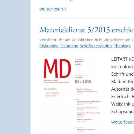
weiterlesen »
Materialdienst 5/2015 erschi
Veröffentlicht am
22. Oktober 2015
, aktualisiert am
2
Diskussion
,
Ökumene
,
Schriftverständnis
,
Theologie
LEITARTIKE
kostenlos 
Schrift un
Klaiber: Ki
Autorität 
Friedrich:
Weiß: Inkl
Schöpsdau
weiterlese