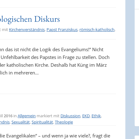
logischen Diskurs
t mit
Kirchenverständnis
,
Papst Franziskus
,
römisch-katholisch
,
n das ist nicht die Logik des Evangeliums!“ Nicht
Unfehlbarkeit des Papstes in Frage zu stellen. Doch
der katholischen Kirche. Deshalb hat Küng im März
lich in mehreren…
il 2016
in
Allgemein
markiert mit
Diskussion
,
EKD
,
Ethik
,
ändnis
,
Sexualität
,
Spiritualität
,
Theologie
ie Evangelikalen“ – und wenn ja wie viele?, fragt die