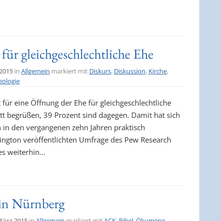
ür gleichgeschlechtliche Ehe
 2015
in
Allgemein
markiert mit
Diskurs
,
Diskussion
,
Kirche
,
eologie
 für eine Öffnung der Ehe für gleichgeschlechtliche
tt begrüßen, 39 Prozent sind dagegen. Damit hat sich
 in den vergangenen zehn Jahren praktisch
ington veröffentlichten Umfrage des Pew Research
es weiterhin…
in Nürnberg
März 2015
in
Allgemein
markiert mit
ACK
,
Bibel
,
Ökumene
,