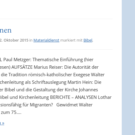
enen
2. Oktober 2015
in
Materialdienst
markiert mit
Bibel
,
L Paul Metzger: Thematische Einführung (hier
lesen) AUFSÄTZE Marius Reiser: Die Autorität der
d die Tradition römisch-katholischer Exegese Walter
rchenleitung als Schriftauslegung Martin Hein: Die
der Bibel und die Gestaltung der Kirche Johannes
 Bibel und Kirchenleitung BERICHTE – ANALYSEN Lothar
usionsfähig für Migranten? Gewidmet Walter
 zum 75….
n »